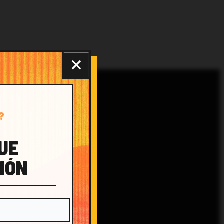
?
QUE
IÓN