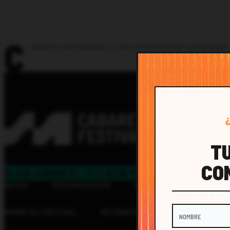
C
onecta con cineastas y vive el festival en comunidad.
TU
CO
PLAYA CABARETE - 01 Y 02 DE MAYO
INICIO
PROGRAMACIÓN
UBICACIÓN
CONTA
SOBRE EL FESTIVAL
RECONOCIMIENTOS
MEDIA