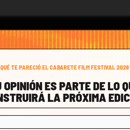
¿QUÉ TE PARECIÓ EL CABARETE FILM FESTIVAL 2026
CTO
 OPINIÓN ES PARTE DE LO 
NSTRUIRÁ LA PRÓXIMA EDIC
FESTIVAL@CABARETEFILM.COM