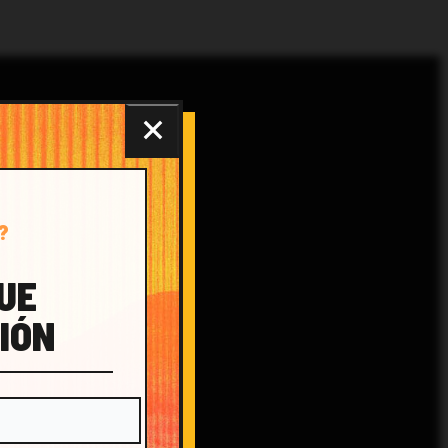
?
QUE
IÓN