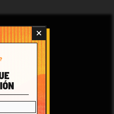
?
QUE
IÓN