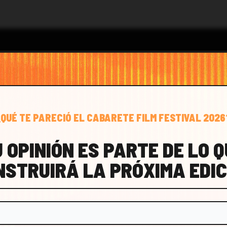
¿QUÉ TE PARECIÓ EL CABARETE FILM FESTIVAL 2026
CTO
 OPINIÓN ES PARTE DE LO 
NSTRUIRÁ LA PRÓXIMA EDIC
FESTIVAL@CABARETEFILM.COM