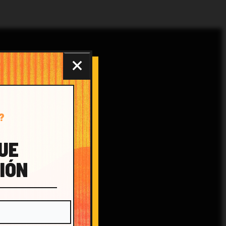
?
QUE
IÓN