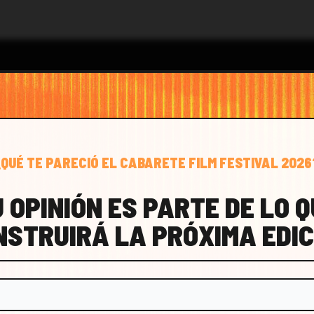
¿QUÉ TE PARECIÓ EL CABARETE FILM FESTIVAL 2026
CTO
 OPINIÓN ES PARTE DE LO 
NSTRUIRÁ LA PRÓXIMA EDIC
FESTIVAL@CABARETEFILM.COM